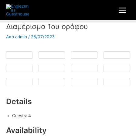
Μετάβαση
Post
Main
στο
navigation
Menu
περιεχόμενο
Διαμέρισμα 1ου ορόφου
Από
admin
/
26/07/2023
Details
Guests:
4
Availability